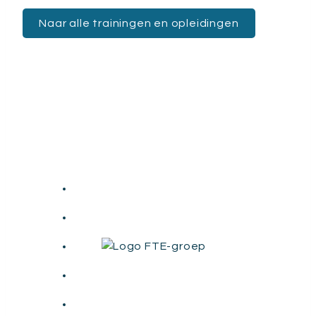
Naar alle trainingen en opleidingen
Deze organisaties hebben
vertrouwen in viaVerplancke