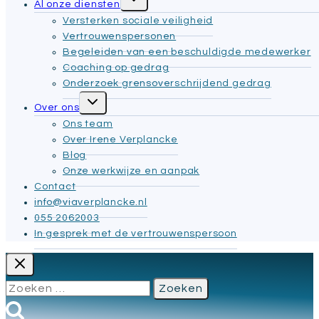
Al onze diensten
submenu
Versterken sociale veiligheid
Vertrouwenspersonen
Begeleiden van een beschuldigde medewerker
Coaching op gedrag
Onderzoek grensoverschrijdend gedrag
Toggle
Over ons
submenu
Ons team
Over Irene Verplancke
Blog
Onze werkwijze en aanpak
Contact
info@viaverplancke.nl
055 2062003
In gesprek met de vertrouwenspersoon
Zoeken
naar: