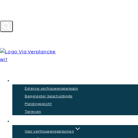
Doorgaan
055 2062003
info@viaverplancke.nl
naar
inhoud
Duidelijke
Vertrouwenspersoon
Externe vertrouwenspersoon
begeleiding
Begeleider beschuldigde
Meldingsplicht
bij sociale
Tarieven
Training en opleiding
veiligheid op
Voor vertrouwenspersonen