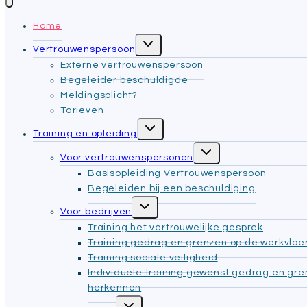
Home
Toggle
Vertrouwenspersoon
submenu
Externe vertrouwenspersoon
Begeleider beschuldigde
Meldingsplicht?
Tarieven
Toggle
Training en opleiding
submenu
Toggle
Voor vertrouwenspersonen
submenu
Basisopleiding Vertrouwenspersoon
Begeleiden bij een beschuldiging
Toggle
Voor bedrijven
submenu
Training het vertrouwelijke gesprek
Training gedrag en grenzen op de werkvloe
Training sociale veiligheid
Individuele training gewenst gedrag en gr
herkennen
Toggle