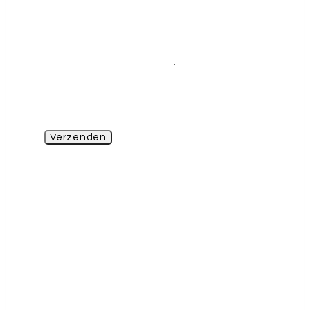
Email
Verzenden
Meld je aan voor
de nieuwsbrief